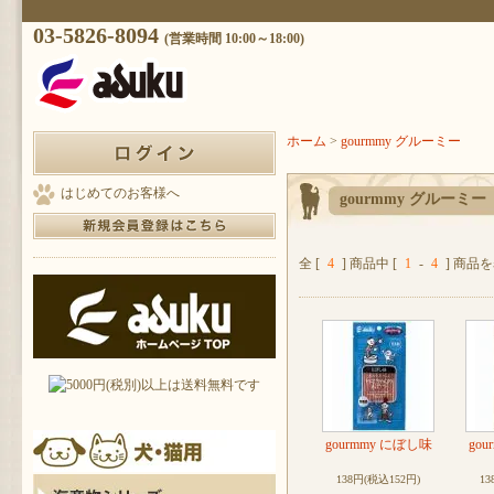
03-5826-8094
(営業時間 10:00～18:00)
ホーム
>
gourmmy グルーミー
はじめてのお客様へ
gourmmy グルーミー
全 [
4
] 商品中 [
1
-
4
] 商品
gourmmy にぼし味
go
138円(税込152円)
13