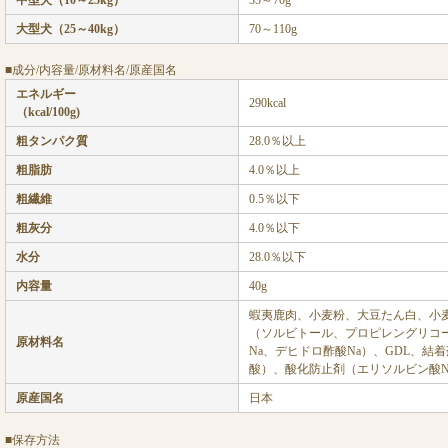
中型犬（10～25kg）
35～70g
大型犬（25～40kg）
70～110g
■成分/内容量/原材料名/原産国名
エネルギー
290kcal
（kcal/100g)
粗タンパク質
28.0％以上
粗脂肪
4.0％以上
粗繊維
0.5％以下
粗灰分
4.0％以下
水分
28.0％以下
内容量
40g
蝦夷鹿肉、小麦粉、大豆たん白、小
（ソルビトール、プロピレングリコ
原材料名
Na、デヒドロ酢酸Na）、GDL、結
酸）、酸化防止剤（エリソルビン酸N
原産国名
日本
■保存方法