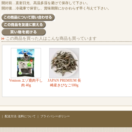
開封前…直射日光、高温多湿を避けて保存して下さい。
開封後…冷蔵庫で保管し、賞味期限にかかわらず早く与えて下さい。
この商品を買った人はこんな商品も買っています
Venison エゾ鹿肉干し
JAPAN PREMIUM 長
肉 40g
崎産きびなご100g
｜
配送方法･送料について
｜
プライバシーポリシー