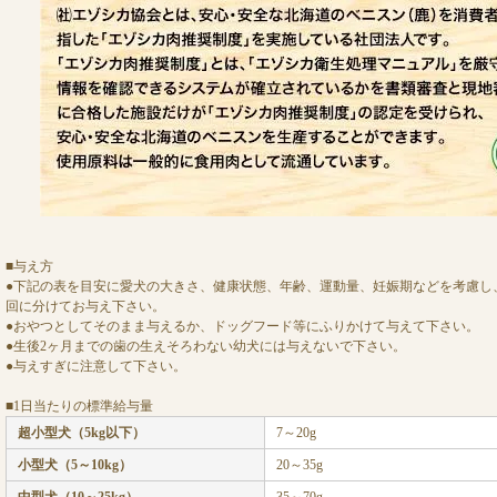
■与え方
●下記の表を目安に愛犬の大きさ、健康状態、年齢、運動量、妊娠期などを考慮し、
回に分けてお与え下さい。
●おやつとしてそのまま与えるか、ドッグフード等にふりかけて与えて下さい。
●生後2ヶ月までの歯の生えそろわない幼犬には与えないで下さい。
●与えすぎに注意して下さい。
■1日当たりの標準給与量
超小型犬（5kg以下）
7～20g
小型犬（5～10kg）
20～35g